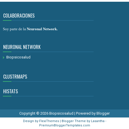
COLABORACIONES
Soy parte de la
Neuronal Network
.
NEURONAL NETWORK
Biopsicosalud
CLUSTRMAPS
HISTATS
Copyright ©
2026
Biopsicosalud
| Powered by
Blogger
Design by
FlexiThemes
| Blogger Theme by
Lasantha
-
PremiumBloggerTemplates.com