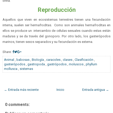
orina.
Reproducción
Aquellos que viven en ecosistemas terrestres tienen una fecundación
interna, suelen ser hermafroditas. Como son animales hermafroditas en
ellos se produce un intercambio de células sexuales cuando estas están
maduras y se da través del gonoporo. Por otro lado, los gasterópodos
marinos, tienen sexos separados y su fecundación es externa.
Share:
Animal
,
babosas
,
Biología
,
caracoles
,
clases
,
Clasificación
,
gasterópodos
,
gastropoda
,
gastrópodos
,
moluscos
,
phyllum
mollusca
,
sistemas
← Entrada más reciente
Inicio
Entrada antigua →
0 comments: