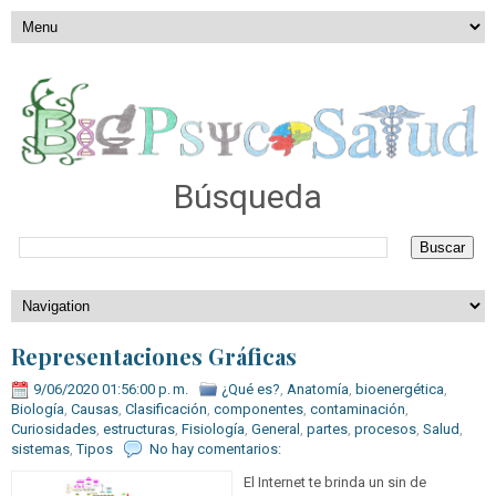
Búsqueda
Representaciones Gráficas
9/06/2020 01:56:00 p. m.
¿Qué es?
,
Anatomía
,
bioenergética
,
Biología
,
Causas
,
Clasificación
,
componentes
,
contaminación
,
Curiosidades
,
estructuras
,
Fisiología
,
General
,
partes
,
procesos
,
Salud
,
sistemas
,
Tipos
No hay comentarios:
El Internet te brinda un sin de