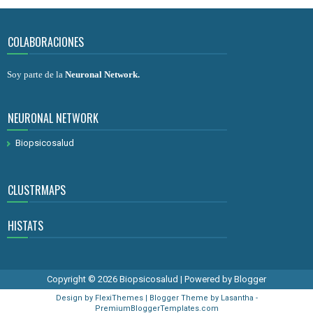
COLABORACIONES
Soy parte de la
Neuronal Network
.
NEURONAL NETWORK
Biopsicosalud
CLUSTRMAPS
HISTATS
Copyright ©
2026
Biopsicosalud
| Powered by
Blogger
Design by
FlexiThemes
| Blogger Theme by
Lasantha
-
PremiumBloggerTemplates.com