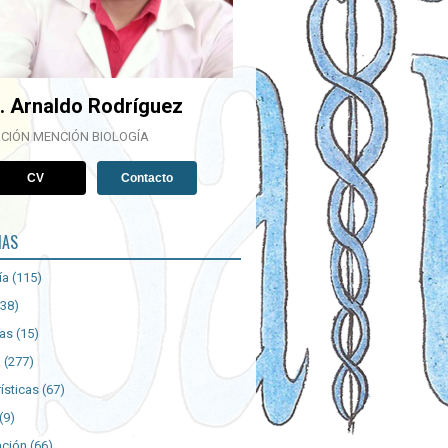
. Arnaldo Rodríguez
CIÓN MENCIÓN BIOLOGÍA
CV
Contacto
IAS
ía
(115)
(38)
ías
(15)
a
(277)
ísticas
(67)
(9)
ación
(66)