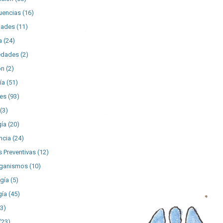
uencias
(16)
dades
(11)
a
(24)
edades
(2)
ón
(2)
ía
(51)
es
(93)
(3)
gía
(20)
ncia
(24)
 Preventivas
(12)
rganismos
(10)
gía
(5)
gía
(45)
43)
(23)