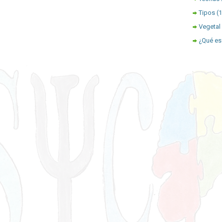
Tipos
(
Vegetal
¿Qué es