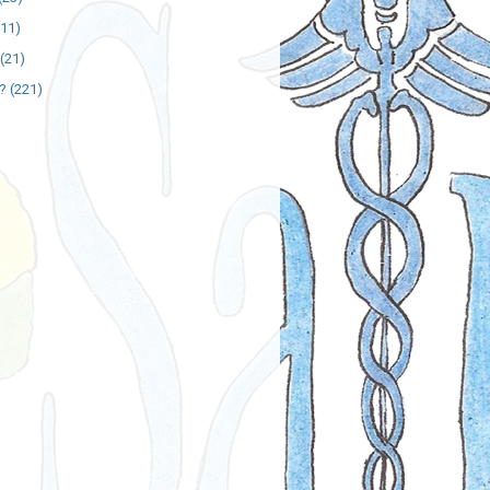
111)
(21)
?
(221)