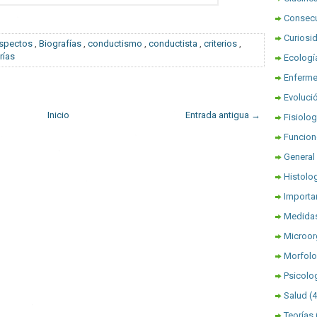
Consec
Curiosi
spectos
,
Biografías
,
conductismo
,
conductista
,
criterios
,
rías
Ecologí
Enferm
Evoluci
Inicio
Entrada antigua →
Fisiolog
Funcion
General
Histolo
Importa
Medidas
Microo
Morfolo
Psicolo
Salud
(
Teorías