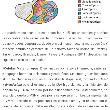
Se puede mencionar, que estas son las 5 células principales y son las
responsable de la secreción de hormonas que regulan un amplio rango
de actividades corporales, desde el crecimiento hasta la reproducción. Y
procede embriológicamente de un esbozo faríngeo (bolsa de Rathke).
Sin embargo, Brandan, Llanos, Reyes y Rodríguez (2011) describen las
siguientes células adicionales:
*Células Melanotropas:
Diseminadas por la zona intermedia, sintetizan
y segregan hormona melanotrofa y endorfinas. Sin embargo, en humanos
el lóbulo intermedio sólo es funcional en la etapa fetal, formando
α-MSH
y
β-endorfina
bajo el estímulo de la CRH hipotalámica y la inhibición de
dopamina y GABA, pero no por los glucocorticoides. Posteriormente, no
está claro que la α-MSH circule por la sangre en el hombre. La importancia
α y γ-MSH reside en su presencia en el hipotálamo y su relación con el
control de la ingesta. Cabe resaltar, que a estas células también se le