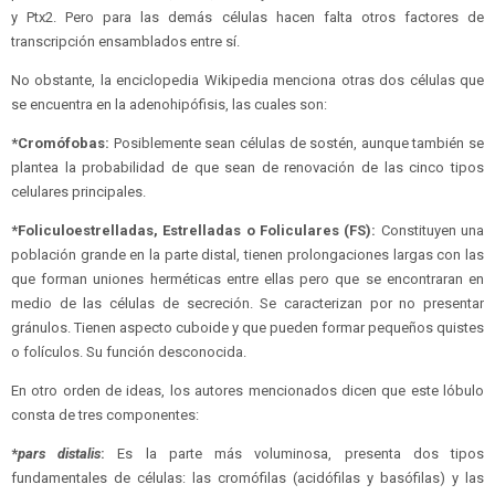
y Ptx2. Pero para las demás células hacen falta otros factores de
transcripción ensamblados entre sí.
No obstante, la enciclopedia Wikipedia menciona otras dos células que
se encuentra en la adenohipófisis, las cuales son:
*Cromófobas:
Posiblemente sean células de sostén, aunque también se
plantea la probabilidad de que sean de renovación de las cinco tipos
celulares principales.
*Foliculoestrelladas, Estrelladas o Foliculares (FS):
Constituyen una
población grande en la parte distal, tienen prolongaciones largas con las
que forman uniones herméticas entre ellas pero que se encontraran en
medio de las células de secreción. Se caracterizan por no presentar
gránulos. Tienen aspecto cuboide y que pueden formar pequeños quistes
o folículos. Su función desconocida.
En otro orden de ideas, los autores mencionados dicen que este lóbulo
consta de tres componentes:
*
pars distalis
:
Es la parte más voluminosa, presenta dos tipos
fundamentales de células: las cromófilas (acidófilas y basófilas) y las