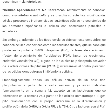
denominan melanotrópicas.
*Células Aparentemente No Secretoras:
Anteriormente se conocían
como
cromófobas
o
null cells
, y se discutía su auténtica significación:
células precursoras indiferenciadas, auténticas células no secretorias de
las hormonas hipofisarias o células con secreciones parciales o
inmaduras.
Sin embargo, además de los tipos celulares clásicamente conocidos, se
conocen células específicas como las foliculoestelares, que se sabe que
producen la proteína S-100, citoquinas (IL-6), factores de crecimiento
(factor de crecimiento de fibroblastos [FGF], factor de crecimiento
endotelial vascular [VEGF]), alguno de los cuales (el polipéptido activador
de la adenil ciclasa de pituitaria [PACAP]) interviene en el control paracrino
de las células gonadotropas inhibiendo la activina.
Embriológicamente, todas las células derivan de un solo tipo
pluripotencial a partir de la sexta semana, y ya están definidas
funcionalmente en la semana 12, excepto en las lactotropas que se
diferencian en la semana 24 a partir de las células somatotropas. El gen
pit-1 relacionadom con el prop-1, interviene en la diferenciación y
proliferación de la GHRH, la GH, la PRL y la TSH. Otros factores son el Ptx1