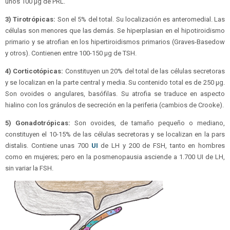
unos 100 μg de PRL.
3) Tirotrópicas:
Son el 5% del total. Su localización es anteromedial. Las
células son menores que las demás. Se hiperplasian en el hipotiroidismo
primario y se atrofian en los hipertiroidismos primarios (Graves-Basedow
y otros). Contienen entre 100-150 μg de TSH.
4) Corticotópicas:
Constituyen un 20% del total de las células secretoras
y se localizan en la parte central y media. Su contenido total es de 250 μg.
Son ovoides o angulares, basófilas. Su atrofia se traduce en aspecto
hialino con los gránulos de secreción en la periferia (cambios de Crooke).
5) Gonadotrópicas:
Son ovoides, de tamaño pequeño o mediano,
constituyen el 10-15% de las células secretoras y se localizan en la pars
distalis. Contiene unas 700
UI
de LH y 200 de FSH, tanto en hombres
como en mujeres; pero en la posmenopausia asciende a 1.700 UI de LH,
sin variar la FSH.