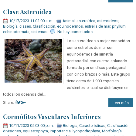
Clase Asteroidea
10/17/2023 11:02:00 a. m.
Animal
,
asteroidea
,
asteroideos
,
Biología
,
clases
,
Clasificación
,
equinodermos
,
estrella de mar
,
phyllum
echinodermata
,
sistemas
No hay comentarios:
Los asteroideos o mejor conocidos
como estrellas de mar son
equinodermos de simetría
pentarradial, con cuerpo aplanado
formado por un disco pentagonal
con cinco brazos o más. Este grupo
tiene cerca de 1.900 especies
existentes, el cual se distribuyen en
todos los océanos del...
Share:
Leer más
Cormófitos Vasculares Inferiores
10/11/2023 05:03:00 p. m.
Biología
,
Características
,
Clasificación
,
divisiones
,
equisetophyta
,
Importancia
,
lycopodiophyta
,
Morfología
,