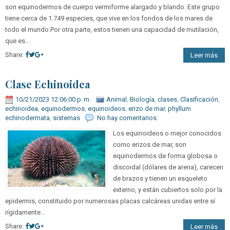
son equinodermos de cuerpo vermiforme alargado y blando. Este grupo
tiene cerca de 1.749 especies, que vive en los fondos de los mares de
todo el mundo.Por otra parte, estos tienen una capacidad de mutilación,
que es...
Share:
Leer más
Clase Echinoidea
10/21/2023 12:06:00 p. m.
Animal
,
Biología
,
clases
,
Clasificación
,
echinoidea
,
equinodermos
,
equinoideos
,
erizo de mar
,
phyllum
echinodermata
,
sistemas
No hay comentarios:
Los equinoideos o mejor conocidos
como erizos de mar, son
equinodermos de forma globosa o
discoidal (dólares de arena), carecen
de brazos y tienen un esqueleto
externo, y están cubiertos solo por la
epidermis, constituido por numerosas placas calcáreas unidas entre sí
rígidamente...
Share:
Leer más