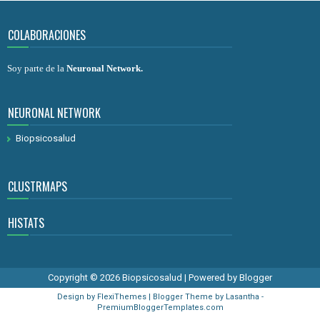
COLABORACIONES
Soy parte de la
Neuronal Network
.
NEURONAL NETWORK
Biopsicosalud
CLUSTRMAPS
HISTATS
Copyright ©
2026
Biopsicosalud
| Powered by
Blogger
Design by
FlexiThemes
| Blogger Theme by
Lasantha
-
PremiumBloggerTemplates.com