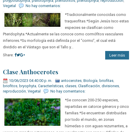
polypodiophyta
,
psilotophyta
,
pteridófitos
,
pteridophyta
,
reproducción
,
Vegetal
No hay comentarios:
*Tradicionalmente conocidas como
traqueofitas.*Según Jesús Isco estas
especies se clasifican como
Pteridophyta.*Actualmente se las conoce como cormófitos vasculares
inferiores.*Su morfología está definida por el “cormo”, el cual está
dividido en el Vástago que son el Tallo y...
Share:
Leer más
Clase Anthocerotes
10/06/2023 04:40:00 p. m.
antocerotes
,
Biología
,
briofitas
,
briofitos
,
bryophyta
,
Características
,
clases
,
Clasificación
,
divisiones
,
reproducción
,
Vegetal
No hay comentarios:
*Se conocen 200-250 especies,
repartidas en catorce géneros y cinco
familias.*Se encuentran distribuidas
por todo el mundo, en zonas
húmedas o con aguas rezumantes, a