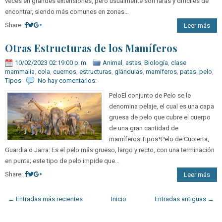
veces en grandes extensiones, pero usualmente son raras y difíciles de
encontrar, siendo más comunes en zonas...
Share:
Leer más
Otras Estructuras de los Mamíferos
10/02/2023 02:19:00 p. m.
Animal
,
astas
,
Biología
,
clase
mammalia
,
cola
,
cuernos
,
estructuras
,
glándulas
,
mamíferos
,
patas
,
pelo
,
Tipos
No hay comentarios:
PeloEl conjunto de Pelo se le
denomina pelaje, el cual es una capa
gruesa de pelo que cubre el cuerpo
de una gran cantidad de
mamíferos.Tipos*Pelo de Cubierta,
Guardia o Jarra: Es el pelo más grueso, largo y recto, con una terminación
en punta; este tipo de pelo impide que...
Share:
Leer más
← Entradas más recientes
Inicio
Entradas antiguas →