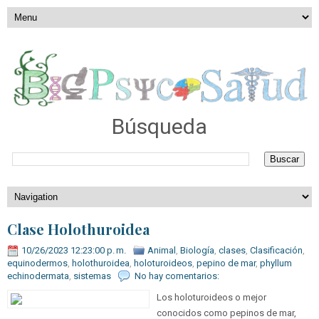
Búsqueda
Clase Holothuroidea
10/26/2023 12:23:00 p. m.
Animal
,
Biología
,
clases
,
Clasificación
,
equinodermos
,
holothuroidea
,
holoturoideos
,
pepino de mar
,
phyllum
echinodermata
,
sistemas
No hay comentarios:
Los holoturoideos o mejor
conocidos como pepinos de mar,