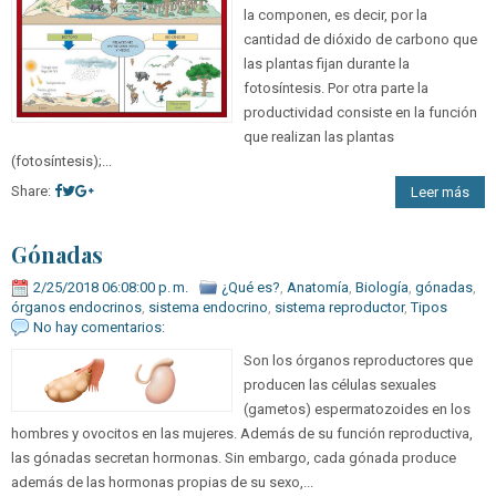
la componen, es decir, por la
cantidad de dióxido de carbono que
las plantas fijan durante la
fotosíntesis. Por otra parte la
productividad consiste en la función
que realizan las plantas
(fotosíntesis);...
Share:
Leer más
Gónadas
2/25/2018 06:08:00 p. m.
¿Qué es?
,
Anatomía
,
Biología
,
gónadas
,
órganos endocrinos
,
sistema endocrino
,
sistema reproductor
,
Tipos
No hay comentarios:
Son los órganos reproductores que
producen las células sexuales
(gametos) espermatozoides en los
hombres y ovocitos en las mujeres. Además de su función reproductiva,
las gónadas secretan hormonas. Sin embargo, cada gónada produce
además de las hormonas propias de su sexo,...