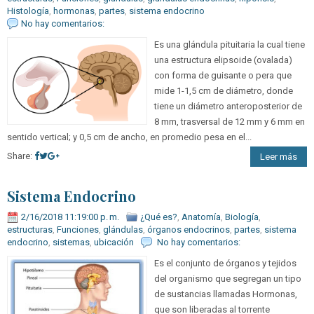
Histología
,
hormonas
,
partes
,
sistema endocrino
No hay comentarios:
Es una glándula pituitaria la cual tiene
una estructura elipsoide (ovalada)
con forma de guisante o pera que
mide 1-1,5 cm de diámetro, donde
tiene un diámetro anteroposterior de
8 mm, trasversal de 12 mm y 6 mm en
sentido vertical; y 0,5 cm de ancho, en promedio pesa en el...
Share:
Leer más
Sistema Endocrino
2/16/2018 11:19:00 p. m.
¿Qué es?
,
Anatomía
,
Biología
,
estructuras
,
Funciones
,
glándulas
,
órganos endocrinos
,
partes
,
sistema
endocrino
,
sistemas
,
ubicación
No hay comentarios:
Es el conjunto de órganos y tejidos
del organismo que segregan un tipo
de sustancias llamadas Hormonas,
que son liberadas al torrente