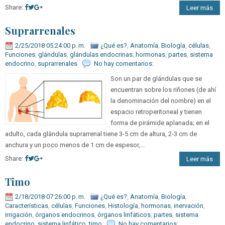
Share:
Leer más
Suprarrenales
2/25/2018 05:24:00 p. m.
¿Qué es?
,
Anatomía
,
Biología
,
células
,
Funciones
,
glándulas
,
glándulas endocrinas
,
hormonas
,
partes
,
sistema
endocrino
,
suprarrenales
No hay comentarios:
Son un par de glándulas que se
encuentran sobre los riñones (de ahí
la denominación del nombre) en el
espacio retroperitoneal y tienen
forma de pirámide aplanada; en el
adulto, cada glándula suprarrenal tiene 3-5 cm de altura, 2-3 cm de
anchura y un poco menos de 1 cm de espesor,...
Share:
Leer más
Timo
2/18/2018 07:26:00 p. m.
¿Qué es?
,
Anatomía
,
Biología
,
Características
,
células
,
Funciones
,
Histología
,
hormonas
,
inervación
,
irrigación
,
órganos endocrinos
,
órganos linfáticos
,
partes
,
sistema
endocrino
,
sistema linfático
,
timo
No hay comentarios: