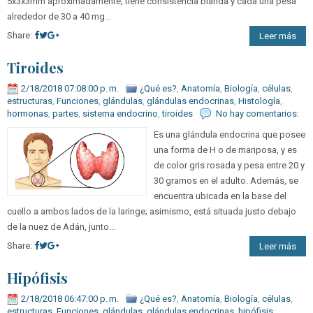
5x3x3mm aproximadamente; tiene consistencia blanda y cada una pesa
alrededor de 30 a 40 mg...
Share:
Leer más
Tiroides
2/18/2018 07:08:00 p. m.
¿Qué es?
,
Anatomía
,
Biología
,
células
,
estructuras
,
Funciones
,
glándulas
,
glándulas endocrinas
,
Histología
,
hormonas
,
partes
,
sistema endocrino
,
tiroides
No hay comentarios:
Es una glándula endocrina que posee
una forma de H o de mariposa, y es
de color gris rosada y pesa entre 20 y
30 gramos en el adulto. Además, se
encuentra ubicada en la base del
cuello a ambos lados de la laringe; asimismo, está situada justo debajo
de la nuez de Adán, junto...
Share:
Leer más
Hipófisis
2/18/2018 06:47:00 p. m.
¿Qué es?
,
Anatomía
,
Biología
,
células
,
estructuras
,
Funciones
,
glándulas
,
glándulas endocrinas
,
hipófisis
,