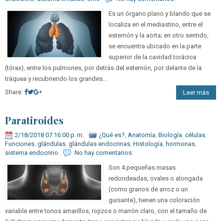
Es un órgano plano y blando que se
localiza en el mediastino, entre el
esternón y la aorta; en otro sentido,
se encuentra ubicado en la parte
superior de la cavidad torácica
(tórax), entre los pulmones, por detrás del esternón, por delante de la
tráquea y recubriendo los grandes...
Share:
Leer más
Paratiroides
2/18/2018 07:16:00 p. m.
¿Qué es?
,
Anatomía
,
Biología
,
células
,
Funciones
,
glándulas
,
glándulas endocrinas
,
Histología
,
hormonas
,
sistema endocrino
No hay comentarios:
Son 4 pequeñas masas
redondeadas, ovales o alongada
(como granos de arroz o un
guisante), tienen una coloración
variable entre tonos amarillos, rojizos o marrón claro, con el tamaño de