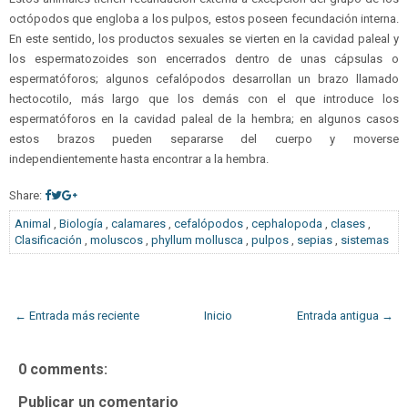
octópodos que engloba a los pulpos, estos poseen fecundación interna.
En este sentido, los productos sexuales se vierten en la cavidad paleal y
los espermatozoides son encerrados dentro de unas cápsulas o
espermatóforos; algunos cefalópodos desarrollan un brazo llamado
hectocotilo, más largo que los demás con el que introduce los
espermatóforos en la cavidad paleal de la hembra; en algunos casos
estos brazos pueden separarse del cuerpo y moverse
independientemente hasta encontrar a la hembra.
Share:
Animal
,
Biología
,
calamares
,
cefalópodos
,
cephalopoda
,
clases
,
Clasificación
,
moluscos
,
phyllum mollusca
,
pulpos
,
sepias
,
sistemas
← Entrada más reciente
Inicio
Entrada antigua →
0 comments:
Publicar un comentario