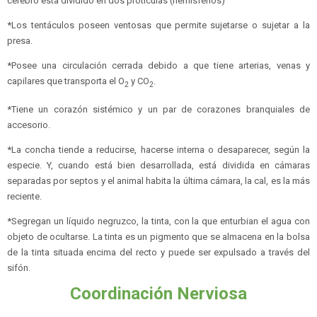
cerebro está dividido en dos proticulas (hemisferios)
*Los tentáculos poseen ventosas que permite sujetarse o sujetar a la
presa.
*Posee una circulación cerrada debido a que tiene arterias, venas y
capilares que transporta el O
y CO
.
2
2
*Tiene un corazón sistémico y un par de corazones branquiales de
accesorio.
*La concha tiende a reducirse, hacerse interna o desaparecer, según la
especie. Y, cuando está bien desarrollada, está dividida en cámaras
separadas por septos y el animal habita la última cámara, la cal, es la más
reciente.
*Segregan un líquido negruzco, la tinta, con la que enturbian el agua con
objeto de ocultarse. La tinta es un pigmento que se almacena en la bolsa
de la tinta situada encima del recto y puede ser expulsado a través del
sifón.
Coordinación Nerviosa