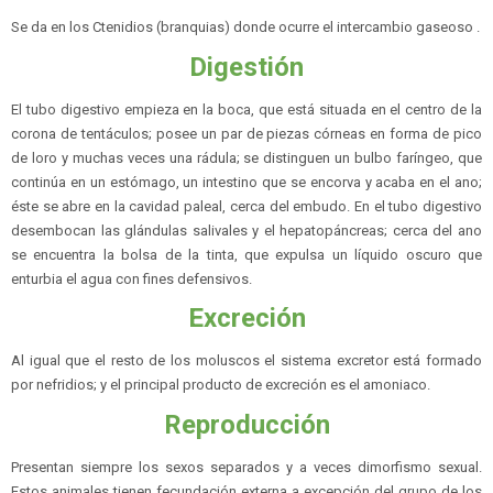
Se da en los Ctenidios (branquias) donde ocurre el intercambio gaseoso .
Digestión
El tubo digestivo empieza en la boca, que está situada en el centro de la
corona de tentáculos; posee un par de piezas córneas en forma de pico
de loro y muchas veces una rádula; se distinguen un bulbo faríngeo, que
continúa en un estómago, un intestino que se encorva y acaba en el ano;
éste se abre en la cavidad paleal, cerca del embudo. En el tubo digestivo
desembocan las glándulas salivales y el hepatopáncreas; cerca del ano
se encuentra la bolsa de la tinta, que expulsa un líquido oscuro que
enturbia el agua con fines defensivos.
Excreción
Al igual que el resto de los moluscos el sistema excretor está formado
por nefridios; y el principal producto de excreción es el amoniaco.
Reproducción
Presentan siempre los sexos separados y a veces dimorfismo sexual.
Estos animales tienen fecundación externa a excepción del grupo de los