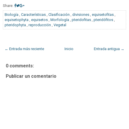
Share:
Biología
,
Características
,
Clasificación
,
divisiones
,
equisetofitas
,
equisetophyta
,
equisetos
,
Morfología
,
pteridofitas
,
pteridófitos
,
pteridophyta
,
reproducción
,
Vegetal
← Entrada más reciente
Inicio
Entrada antigua →
0 comments:
Publicar un comentario