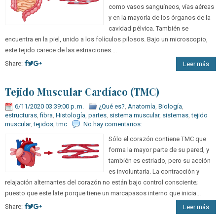
como vasos sanguíneos, vías aéreas
y en la mayoría de los órganos de la
cavidad pélvica. También se
encuentra en la piel, unido a los folículos pilosos. Bajo un microscopio,
este tejido carece de las estriaciones....
Share:
Leer más
Tejido Muscular Cardíaco (TMC)
6/11/2020 03:39:00 p. m.
¿Qué es?
,
Anatomía
,
Biología
,
estructuras
,
fibra
,
Histología
,
partes
,
sistema muscular
,
sistemas
,
tejido
muscular
,
tejidos
,
tmc
No hay comentarios:
Sólo el corazón contiene TMC que
forma la mayor parte de su pared, y
también es estriado, pero su acción
es involuntaria. La contracción y
relajación alternantes del corazón no están bajo control consciente;
puesto que este late porque tiene un marcapasos interno que inicia...
Share:
Leer más