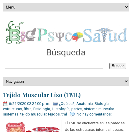
Búsqueda
Tejido Muscular Liso (TML)
6/21/2020 02:24:00 p. m.
¿Qué es?
,
Anatomía
,
Biología
,
estructuras
,
fibra
,
Fisiología
,
Histología
,
partes
,
sistema muscular
,
sistemas
,
tejido muscular
,
tejidos
,
tml
No hay comentarios:
El TML se encuentra en las paredes
de las estructuras internas huecas,