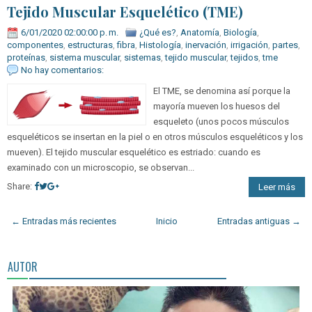
Tejido Muscular Esquelético (TME)
6/01/2020 02:00:00 p. m.
¿Qué es?
,
Anatomía
,
Biología
,
componentes
,
estructuras
,
fibra
,
Histología
,
inervación
,
irrigación
,
partes
,
proteínas
,
sistema muscular
,
sistemas
,
tejido muscular
,
tejidos
,
tme
No hay comentarios:
El TME, se denomina así porque la
mayoría mueven los huesos del
esqueleto (unos pocos músculos
esqueléticos se insertan en la piel o en otros músculos esqueléticos y los
mueven). El tejido muscular esquelético es estriado: cuando es
examinado con un microscopio, se observan...
Share:
Leer más
← Entradas más recientes
Inicio
Entradas antiguas →
AUTOR