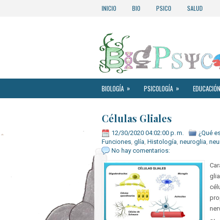
INICIO
BIO
PSICO
SALUD
»
»
BIOLOGÍA
PSICOLOGÍA
EDUCACIÓN
Células Gliales
12/30/2020 04:02:00 p. m.
¿Qué e
Funciones
,
glía
,
Histología
,
neuroglia
,
neu
No hay comentarios:
Car
gli
cél
pro
ner