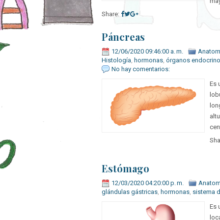
may
Share:
Páncreas
12/06/2020 09:46:00 a. m.
Anatom
Histología
,
hormonas
,
órganos endocrin
No hay comentarios:
Es 
lob
lon
alt
cen
Sha
Estómago
12/03/2020 04:20:00 p. m.
Anatom
glándulas gástricas
,
hormonas
,
sistema d
Es 
loc