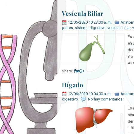
Vesícula Biliar
12/06/2020 10:23:00 a. m.
Anatom
partes
,
sistema digestivo
,
vesícula biliar
,
v
Es 
en 
der
3 a
40 a
Share:
Hígado
12/06/2020 10:04:00 a. m.
Anatom
digestivo
No hay comentarios:
Es 
sen
der
1.8