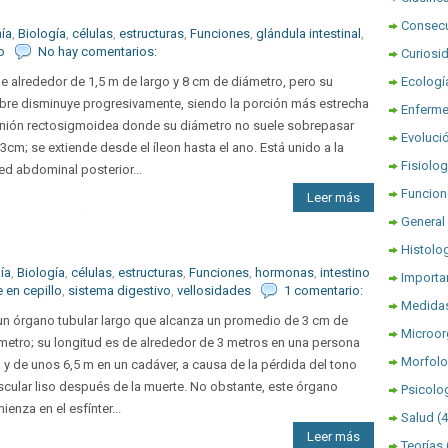
Consec
ía
,
Biología
,
células
,
estructuras
,
Funciones
,
glándula intestinal
,
o
No hay comentarios:
Curiosi
e alrededor de 1,5 m de largo y 8 cm de diámetro, pero su
Ecologí
ibre disminuye progresivamente, siendo la porción más estrecha
Enferm
unión rectosigmoidea donde su diámetro no suele sobrepasar
Evoluci
 3cm; se extiende desde el íleon hasta el ano. Está unido a la
Fisiolog
ed abdominal posterior...
Funcion
Leer más
General
Histolo
ía
,
Biología
,
células
,
estructuras
,
Funciones
,
hormonas
,
intestino
Importa
e en cepillo
,
sistema digestivo
,
vellosidades
1 comentario:
Medidas
un órgano tubular largo que alcanza un promedio de 3 cm de
Microo
metro; su longitud es de alrededor de 3 metros en una persona
Morfolo
a y de unos 6,5 m en un cadáver, a causa de la pérdida del tono
cular liso después de la muerte. No obstante, este órgano
Psicolo
ienza en el esfínter...
Salud
(
Leer más
Teorías