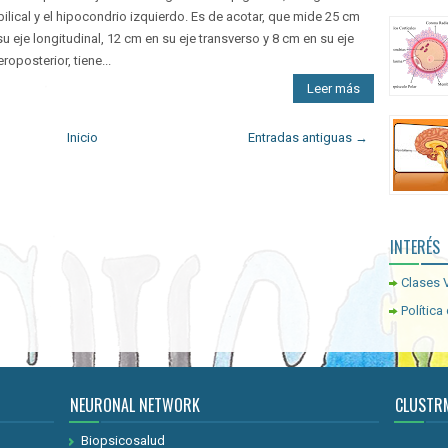
ilical y el hipocondrio izquierdo. Es de acotar, que mide 25 cm
su eje longitudinal, 12 cm en su eje transverso y 8 cm en su eje
eroposterior, tiene...
Leer más
Inicio
Entradas antiguas →
INTERÉS
Clases V
Política
NEURONAL NETWORK
CLUSTR
Biopsicosalud