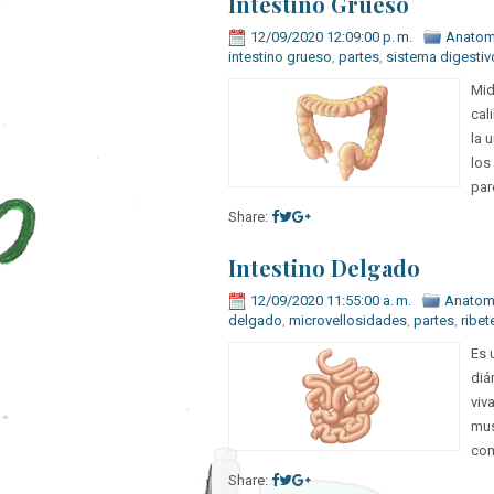
Intestino Grueso
12/09/2020 12:09:00 p. m.
Anatom
intestino grueso
,
partes
,
sistema digestiv
Mid
cal
la 
los
par
Share:
Intestino Delgado
12/09/2020 11:55:00 a. m.
Anatom
delgado
,
microvellosidades
,
partes
,
ribet
Es 
diá
viv
mus
com
Share: