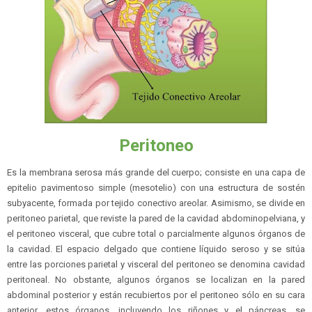
Peritoneo
Es la membrana serosa más grande del cuerpo; consiste en una capa de
epitelio pavimentoso simple (mesotelio) con una estructura de sostén
subyacente, formada por tejido conectivo areolar. Asimismo, se divide en
peritoneo parietal, que reviste la pared de la cavidad abdominopelviana, y
el peritoneo visceral, que cubre total o parcialmente algunos órganos de
la cavidad. El espacio delgado que contiene líquido seroso y se sitúa
entre las porciones parietal y visceral del peritoneo se denomina cavidad
peritoneal. No obstante, algunos órganos se localizan en la pared
abdominal posterior y están recubiertos por el peritoneo sólo en su cara
anterior, estos órganos, incluyendo los riñones y el páncreas, se