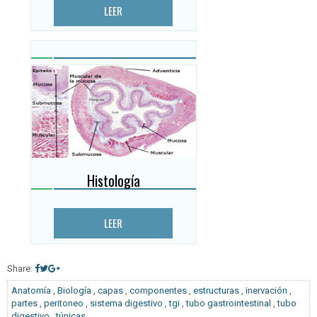
LEER
Histología
LEER
Share:
Anatomía
,
Biología
,
capas
,
componentes
,
estructuras
,
inervación
,
partes
,
peritoneo
,
sistema digestivo
,
tgi
,
tubo gastrointestinal
,
tubo
digestivo
,
túnicas