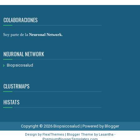
COLABORACIONES
Soy parte de la
Neuronal Network
.
NEURONAL NETWORK
Biopsicosalud
CLUSTRMAPS
HISTATS
Copyright ©
2026
Biopsicosalud
| Powered by
Blogger
Design by
FlexiThemes
| Blogger Theme by
Lasantha
-
PremiumBloggerTemplates.com