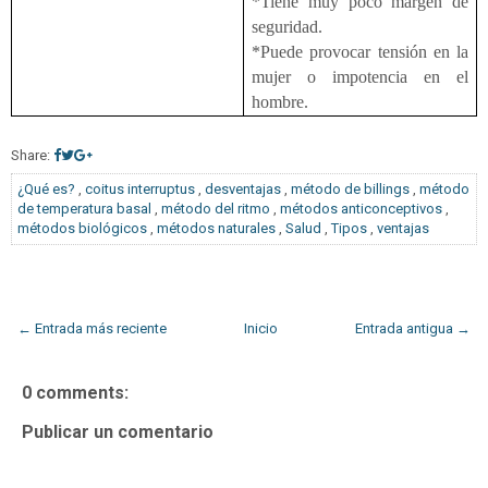
*Tiene muy poco margen de
seguridad.
*Puede provocar tensión en la
mujer o impotencia en el
hombre.
Share:
¿Qué es?
,
coitus interruptus
,
desventajas
,
método de billings
,
método
de temperatura basal
,
método del ritmo
,
métodos anticonceptivos
,
métodos biológicos
,
métodos naturales
,
Salud
,
Tipos
,
ventajas
← Entrada más reciente
Inicio
Entrada antigua →
0 comments:
Publicar un comentario