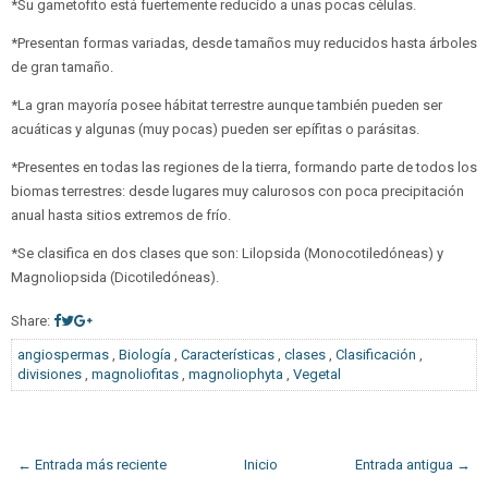
*Su gametofito está fuertemente reducido a unas pocas células.
*Presentan formas variadas, desde tamaños muy reducidos hasta árboles
de gran tamaño.
*La gran mayoría posee hábitat terrestre aunque también pueden ser
acuáticas y algunas (muy pocas) pueden ser epífitas o parásitas.
*Presentes en todas las regiones de la tierra, formando parte de todos los
biomas terrestres: desde lugares muy calurosos con poca precipitación
anual hasta sitios extremos de frío.
*Se clasifica en dos clases que son: Lilopsida (Monocotiledóneas) y
Magnoliopsida (Dicotiledóneas).
Share:
angiospermas
,
Biología
,
Características
,
clases
,
Clasificación
,
divisiones
,
magnoliofitas
,
magnoliophyta
,
Vegetal
← Entrada más reciente
Inicio
Entrada antigua →