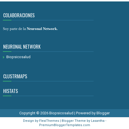
COLABORACIONES
Soy parte de la
Neuronal Network
.
NEURONAL NETWORK
Biopsicosalud
CLUSTRMAPS
HISTATS
Copyright ©
2026
Biopsicosalud
| Powered by
Blogger
Design by
FlexiThemes
| Blogger Theme by
Lasantha
-
PremiumBloggerTemplates.com