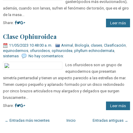
gasterópodos más evolucionados);
además, cuando son larvas, sufren el fenómeno de torsión, que es el giro
de la masa...
Share:
Leer más
Clase Ophiuroidea
11/05/2023 10:48:00 a. m.
Animal
,
Biología
,
clases
,
Clasificación
,
equinodermos
,
ofiuroideos
,
ophiuroidea
,
phyllum echinodermata
,
sistemas
No hay comentarios:
Los ofiuroideos son un grupo de
equinodermos que presentan
simetría pentarradial y tienen un aspecto parecido a las estrellas de mar.
Tienen cuerpo pequeño y aplanado formado por un disco redondeado
por cinco brazos articulados muy alargados y delgados que surgen
bruscamente...
Share:
Leer más
← Entradas más recientes
Inicio
Entradas antiguas →