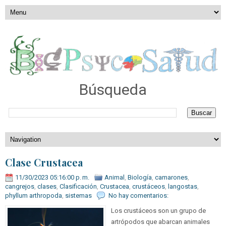
Búsqueda
Clase Crustacea
11/30/2023 05:16:00 p. m.
Animal
,
Biología
,
camarones
,
cangrejos
,
clases
,
Clasificación
,
Crustacea
,
crustáceos
,
langostas
,
phyllum arthropoda
,
sistemas
No hay comentarios:
Los crustáceos son un grupo de
artrópodos que abarcan animales