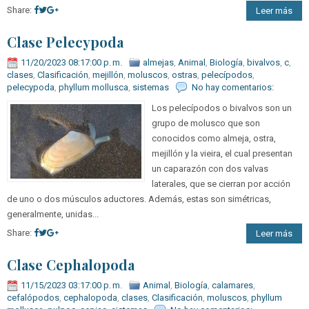
Share:
Leer más
Clase Pelecypoda
11/20/2023 08:17:00 p. m.
almejas
,
Animal
,
Biología
,
bivalvos
,
c
,
clases
,
Clasificación
,
mejillón
,
moluscos
,
ostras
,
pelecípodos
,
pelecypoda
,
phyllum mollusca
,
sistemas
No hay comentarios:
Los pelecípodos o bivalvos son un
grupo de molusco que son
conocidos como almeja, ostra,
mejillón y la vieira, el cual presentan
un caparazón con dos valvas
laterales, que se cierran por acción
de uno o dos músculos aductores. Además, estas son simétricas,
generalmente, unidas...
Share:
Leer más
Clase Cephalopoda
11/15/2023 03:17:00 p. m.
Animal
,
Biología
,
calamares
,
cefalópodos
,
cephalopoda
,
clases
,
Clasificación
,
moluscos
,
phyllum