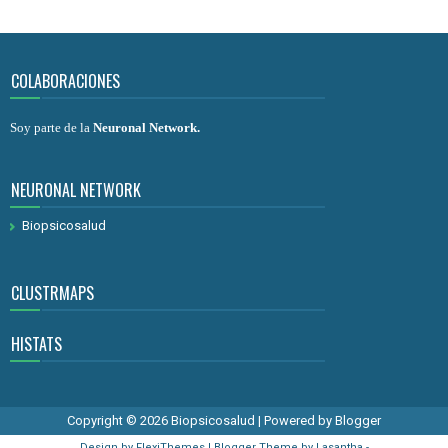
COLABORACIONES
Soy parte de la
Neuronal Network
.
NEURONAL NETWORK
Biopsicosalud
CLUSTRMAPS
HISTATS
Copyright ©
2026
Biopsicosalud
| Powered by
Blogger
Design by
FlexiThemes
| Blogger Theme by
Lasantha
-