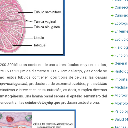
Consec
Curiosi
Ecologí
Enferm
Evoluci
Fisiolog
Funcion
General
 200-300 lóbulos contiene de uno a tres túbulos muy enrollados,
re 150 a 250µm de diámetro y 30 a 70 cm de largo, y es donde se
Histolo
o, estos túbulos contienen dos tipos de células: las
células
Importa
spermatogonias
)
, productoras de espermatozoides, y las
células
Medidas
minativas e intervienen en su nutrición, es decir, cumplen diversas
Microo
rmatogénesis. Una lámina basal separa el epitelio seminífero del
 encuentran las
células de Leydig
que producen testosterona.
Morfolo
Psicolo
Salud
(
Teorías