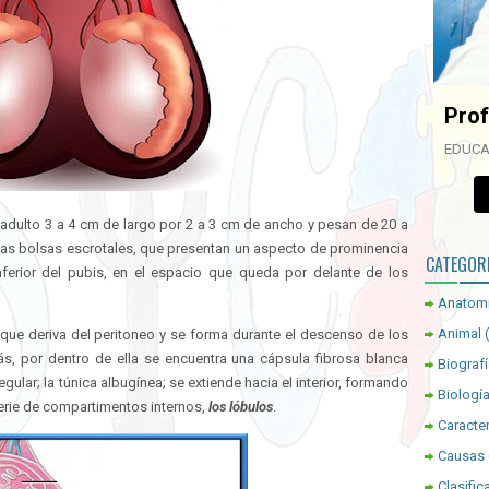
Prof
EDUCA
 adulto 3 a 4 cm de largo por 2 a 3 cm de ancho y pesan de 20 a
as bolsas escrotales, que presentan un aspecto de prominencia
CATEGOR
nferior del pubis, en el espacio que queda por delante de los
Anatom
Animal
 que deriva del peritoneo y se forma durante el descenso de los
ás, por dentro de ella se encuentra una cápsula fibrosa blanca
Biograf
ular; la túnica albugínea; se extiende hacia el interior, formando
Biologí
serie de compartimentos internos,
los lóbulos
.
Caracter
Causas
Clasific