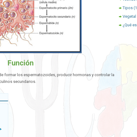
Tipos
(
Vegetal
¿Qué es
Función
 formar los espermatozoides, producir hormonas y controlar la
culinos secundarios.