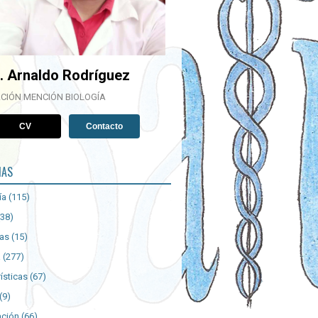
. Arnaldo Rodríguez
CIÓN MENCIÓN BIOLOGÍA
CV
Contacto
IAS
ía
(115)
(38)
ías
(15)
a
(277)
ísticas
(67)
(9)
ación
(66)