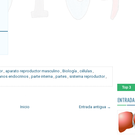
or
,
aparato reproductor masculino
,
Biología
,
células
,
anos endocrinos
,
parte interna
,
partes
,
sistema reproductor
,
Top 3
ENTRADA
Inicio
Entrada antigua →