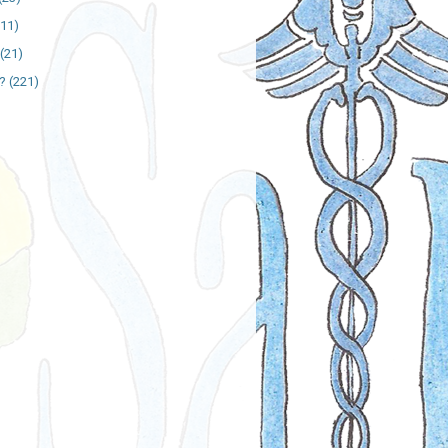
111)
(21)
?
(221)