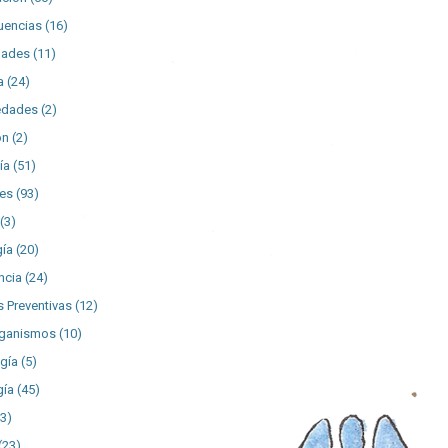
uencias
(16)
dades
(11)
a
(24)
edades
(2)
ón
(2)
ía
(51)
es
(93)
(3)
gía
(20)
ncia
(24)
 Preventivas
(12)
rganismos
(10)
gía
(5)
gía
(45)
43)
(23)