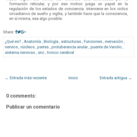
formación reticular, y por ese motivo juega un papel en la
regulación de los estados de conciencia. Interviene en los ciclos
circadianos de sueño y vigilia, y también hace que la consciencia,
en sí misma, sea algo posible.
Share:
¿Qué es?
,
Anatomía
,
Biología
,
estructuras
,
Funciones
,
inervación
,
nervios
,
núcleos
,
partes
,
protuberancia anular
,
puente de Varolio
,
sistema nervioso
,
snc
,
tronco cerebral
← Entrada más reciente
Inicio
Entrada antigua →
0 comments:
Publicar un comentario