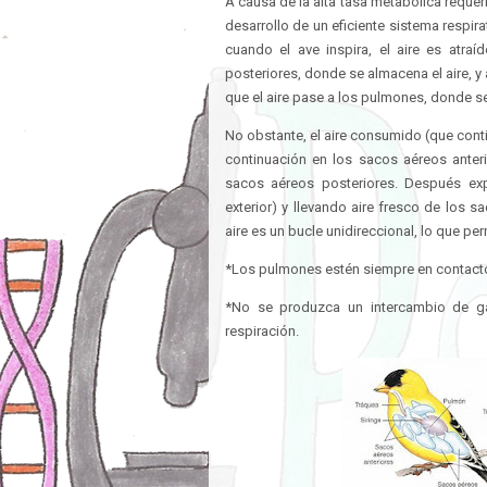
A causa de la alta tasa metabólica requer
desarrollo de un eficiente sistema respira
cuando el ave inspira, el aire es atra
posteriores, donde se almacena el aire, y
que el aire pase a los pulmones, donde s
No obstante, el aire consumido (que conti
continuación en los sacos aéreos anteri
sacos aéreos posteriores. Después exp
exterior) y llevando aire fresco de los s
aire es un bucle unidireccional, lo que per
*Los pulmones estén siempre en contacto 
*No se produzca un intercambio de ga
respiración.