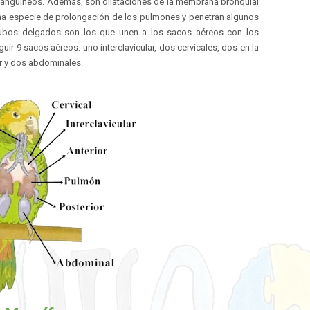
nguíneos. Además, son dilataciones de la membrana bronquial
na especie de prolongación de los pulmones y penetran algunos
tubos delgados son los que unen a los sacos aéreos con los
uir 9 sacos aéreos: uno interclavicular, dos cervicales, dos en la
or y dos abdominales.