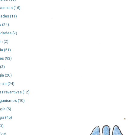
uencias
(16)
dades
(11)
a
(24)
edades
(2)
ón
(2)
ía
(51)
es
(93)
(3)
gía
(20)
ncia
(24)
 Preventivas
(12)
rganismos
(10)
gía
(5)
gía
(45)
43)
(23)