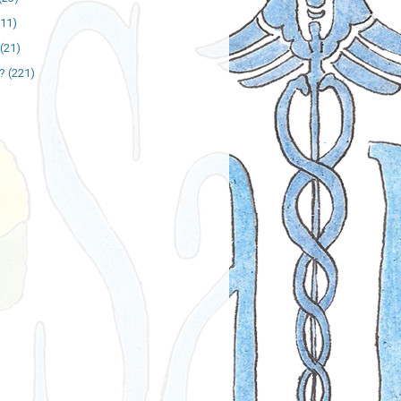
111)
(21)
?
(221)