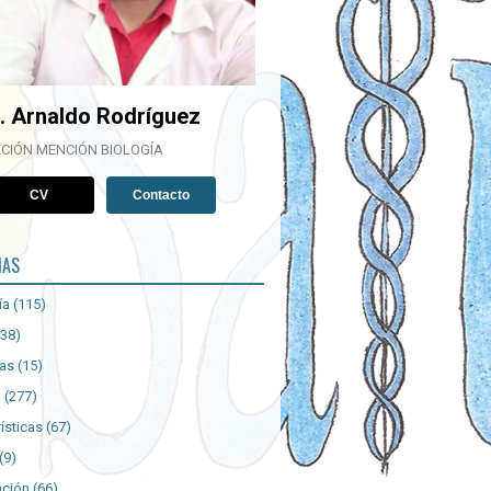
. Arnaldo Rodríguez
CIÓN MENCIÓN BIOLOGÍA
CV
Contacto
IAS
ía
(115)
(38)
ías
(15)
a
(277)
ísticas
(67)
(9)
ación
(66)