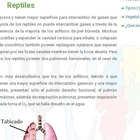
Reptiles
Tipos
(
Vegetal
josos y tienen mayor superficie para intercambio de gases que
yoría de los reptiles no puede intercambiar gases a través de la
¿Qué es
ferencia de la mayoría de los anfibios de piel húmeda. Muchos
ostillas y expanden la cavidad torácica para inhalar, o colapsan
s de cocodrilos también poseen repliegues cutáneos que separan
piran por las fosas nasales mientras tienen la boca abierta. Para
e, los reptiles poseen dos pulmones funcionales, en el caso de
 más desarrollados que los de los anfibios, debido a que
recen una mayor superficie de intercambio gaseoso y una mayor
ientes, presentan sólo el pulmón derecho funcional, el pulmón
s marinas, además de respiración pulmonar, presentan respiración
zada toma el O
que se halla disuelto en el agua.
2