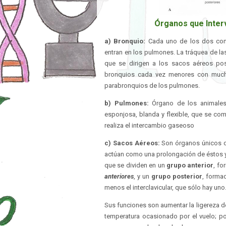
Órganos que Inter
a) Bronquio:
Cada uno de los dos condu
entran en los pulmones. La tráquea de l
que se dirigen a los sacos aéreos pos
bronquios cada vez menores con mucha
parabronquios de los pulmones.
b) Pulmones:
Órgano de los animales
esponjosa, blanda y flexible, que se comp
realiza el intercambio gaseoso
c) Sacos Aéreos:
Son órganos únicos d
actúan como una prolongación de éstos y 
que se dividen en un
grupo anterior
, f
anteriores
, y un
grupo posterior
, forma
menos el interclavicular, que sólo hay uno
Sus funciones son aumentar la ligereza de
temperatura ocasionado por el vuelo; po