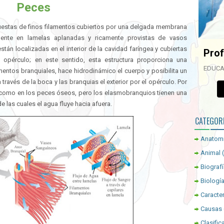
Peces
estas de finos filamentos cubiertos por una delgada membrana
ente en lamelas aplanadas y ricamente provistas de vasos
tán localizadas en el interior de la cavidad faríngea y cubiertas
Prof
opérculo; en este sentido, esta estructura proporciona una
EDUCA
mentos branquiales, hace hidrodinámico el cuerpo y posibilita un
avés de la boca y las branquias el exterior por el opérculo. Por
s como en los peces óseos, pero los elasmobranquios tienen una
e las cuales el agua fluye hacia afuera.
CATEGOR
Anatom
Animal
Biograf
Biologí
Caracter
Causas
Clasific