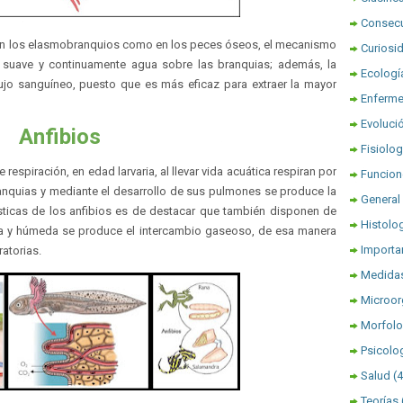
Consec
 en los elasmobranquios como en los peces óseos, el mecanismo
Curiosi
 suave y continuamente agua sobre las branquias; además, la
Ecologí
lujo sanguíneo, puesto que es más eficaz para extraer la mayor
Enferm
Evoluci
Anfibios
Fisiolog
respiración, en edad larvaria, al llevar vida acuática respiran por
Funcion
ranquias y mediante el desarrollo de sus pulmones se produce la
General
rísticas de los anfibios es de destacar que también disponen de
Histolo
fina y húmeda se produce el intercambio gaseoso, de esa manera
Importa
atorias.
Medidas
Microo
Morfolo
Psicolo
Salud
(
Teorías