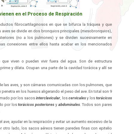
vienen en el Proceso de Respiración
ctos fibrocartilaginosos en que se bifurca la tráquea y que
as aves se divide en dos bronquios principales (mesobronquios),
teriores (no a los pulmones) y se dividen sucesivamente en
s conexiones entre ellos hasta acabar en los mencionados
 que viven o pueden vivir fuera del agua. Son de estructura
rime y dilata. Ocupan una parte de la cavidad torácica y allí se
e las aves, y son cámaras comunicadas con los pulmones, que
penetra en los huesos aligerando el peso del ave. En total son 9
ormado por los sacos
interclavicular
, los
cervicales
y los
torácicos
do por los
torácicos posteriores
y
abdominales
. Todos son pares
.
l ave, ayudar en la respiración y evitar un aumento excesivo de la
r otro lado, los sacos aéreos tienen paredes finas con epitelio