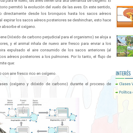
ida para el vuelo, las aves tienen una alta demanda de oxígeno. El
torio permitió la evolución del vuelo de las aves. En este sentido,
ído directamente desde los bronquios hasta los sacos aéreos
 al expirar los sacos aéreos posteriores se deshinchan, esto hace
e absorbe el oxígeno.
ene Dióxido de carbono perjudicial para el organismo) se aloja a
ores, y el animal inhala de nuevo aire fresco para enviar a los
ira expulsado el aire consumido de los sacos anteriores (al
acos aéreos posteriores a los pulmones. Por lo tanto, el flujo de
mite que:
INTERÉS
con aire fresco rico en oxígeno.
ses (oxígeno y dióxido de carbono) durante el proceso de
Clases V
Política