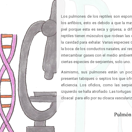
Los pulmones de los reptiles son espon
los anfibios, esto es debido a que la ma
piel porque esta es seca y gruesa; a di
reptiles tienen músculos que rodean las c
la cavidad para exhalar. Varias especie
la boca de los conductos nasales; así res
intercambiar gases con el medio ambient
ciertas especies de serpientes, solo uno.
Asimismo, sus pulmones están un poco
presentan tabiques o septos los que of
eficiencia. Los ofidios, como las serp
izquierdo se halla atrofiado. Las tortuga
cloacal para ello por su cloaca vasculari