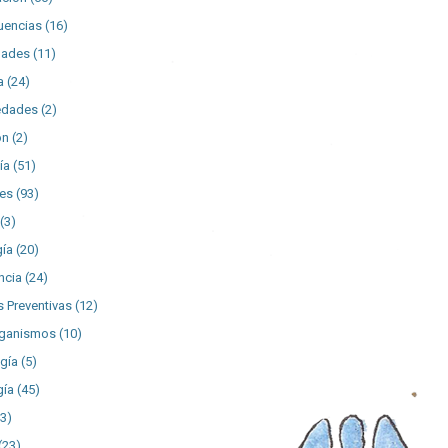
uencias
(16)
dades
(11)
a
(24)
edades
(2)
ón
(2)
ía
(51)
es
(93)
(3)
gía
(20)
ncia
(24)
 Preventivas
(12)
rganismos
(10)
gía
(5)
gía
(45)
43)
(23)