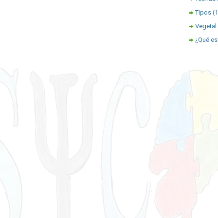
Tipos
(
Vegetal
¿Qué es