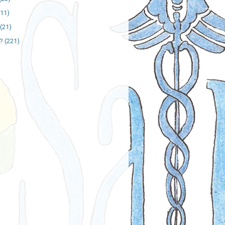
111)
(21)
?
(221)