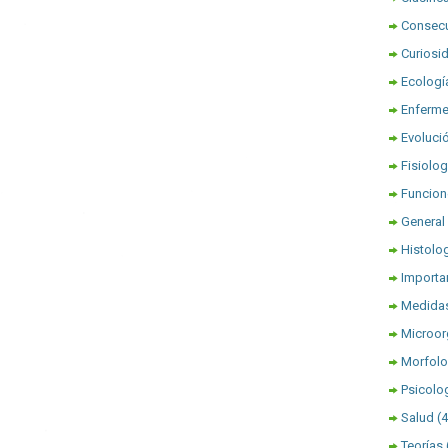
Consec
Curiosi
Ecologí
Enferm
Evoluci
Fisiolog
Funcion
General
Histolo
Importa
Medidas
Microo
Morfolo
Psicolo
Salud
(
Teorías